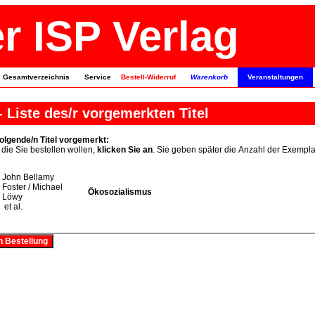
r ISP Verlag
Gesamtverzeichnis
Service
Bestell-Widerruf
Warenkorb
Veranstaltungen
 Liste des/r vorgemerkten Titel
olgende/n Titel vorgemerkt:
die Sie bestellen wollen,
klicken Sie an
. Sie geben später die Anzahl der Exempla
John Bellamy
Foster / Michael
Ökosozialismus
Löwy
et al.